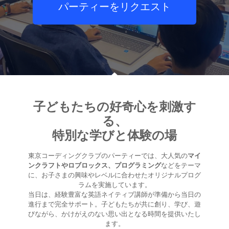
パーティーをリクエスト
子どもたちの好奇心を刺激す
る、
特別な学びと体験の場
東京コーディングクラブのパーティーでは、大人気の
マイ
ンクラフトやロブロックス、プログラミング
などをテーマ
に、お子さまの興味やレベルに合わせたオリジナルプログ
ラムを実施しています。
当日は、経験豊富な英語ネイティブ講師が準備から当日の
進行まで完全サポート。子どもたちが共に創り、学び、遊
びながら、かけがえのない思い出となる時間を提供いたし
ます。