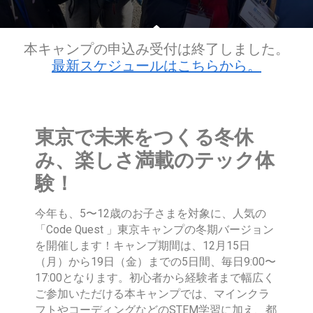
本キャンプの申込み受付は終了しました。
最新スケジュールはこちらから。
東京で未来をつくる冬休
み、楽しさ満載のテック体
験！
今年も、5〜12歳のお子さまを対象に、人気の
「Code Quest 」東京キャンプの冬期バージョン
を開催します！キャンプ期間は、12月15日
（月）から19日（金）までの5日間、毎日9:00〜
17:00となります。初心者から経験者まで幅広く
ご参加いただける本キャンプでは、マインクラ
フトやコーディングなどのSTEM学習に加え、都